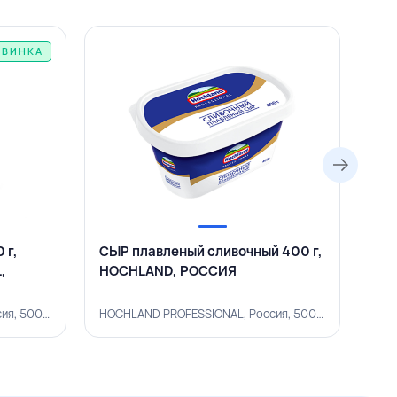
ОВИНКА
 г,
СЫР плавленый сливочный 400 г,
СЫР
,
HOCHLAND, РОССИЯ
34%
РО
HOCHLAND PROFESSIONAL, Россия, 500002860
HOCHLAND PROFESSIONAL, Россия, 500001709
ALTI