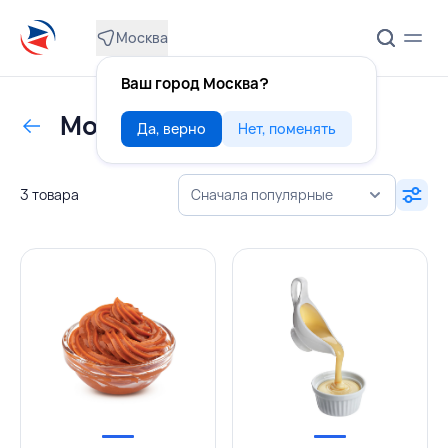
Москва
Ваш город Москва?
Молоко сгущенное
Да, верно
Нет, поменять
3 товара
Сначала популярные