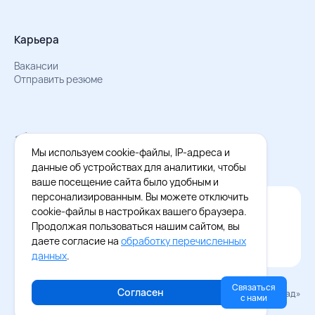
Карьера
Вакансии
Отправить резюме
Мы в Телеграм
Документы об обработке персональных данных
Мы используем cookie-файлы, IP-адреса и
Охрана труда – результаты СОУТ
данные об устройствах для аналитики, чтобы
ваше посещение сайта было удобным и
персонализированным. Вы можете отключить
Официальное приложение Восток - Запад
cookie-файлы в настройках вашего браузера.
Cкачайте бесплатное приложение
Продолжая пользоваться нашим сайтом, вы
даете согласие на
обработку перечисленных
данных
.
Связаться
Согласен
© 2026 «Восток–Запад»
с нами