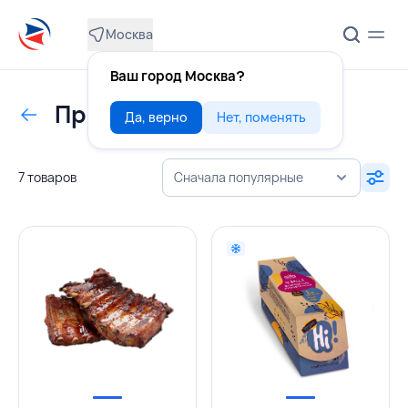
Москва
Ваш город Москва?
Прочие полуфабрикаты
Да, верно
Нет, поменять
7 товаров
Сначала популярные