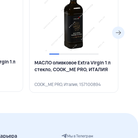
gin 1 л
МАСЛО оливковое Extra Virgin 1 л
МАС
стекло, COOK_ME PRO, ИТАЛИЯ
ПЕ
COOK_ME PRO, Италия, 157100894
ПЕЧ
Карьера
Мы в Телеграм