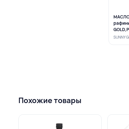
МАСЛО
рафини
GOLD,
SUNNY G
Похожие товары