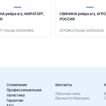
А ребра в/у, МИРАТОРГ,
СВИНИНА ребра в/у, АГР
Я
РОССИЯ
Г, Россия, 500001865
АГРОЭКО, Россия, 500003434
О компании
Контакты
Профессиональная
Обратная связь
В
логистика
Данные по Меркурию
О
Гарантии
FAQ