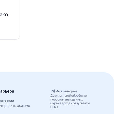
ОЭКО,
Карьера
Мы в Телеграм
Документы об обработке
персональных данных
акансии
Охрана труда – результаты
тправить резюме
СОУТ