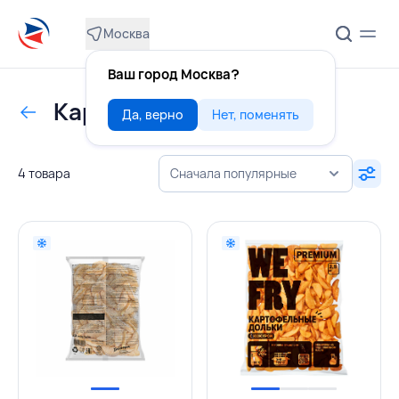
Москва
Ваш город Москва?
Картофельные дольки
Да, верно
Нет, поменять
4 товара
Сначала популярные