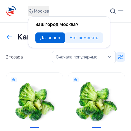
Москва
Ваш город Москва?
Капуста брокколи с/м
Да, верно
Нет, поменять
2 товара
Сначала популярные