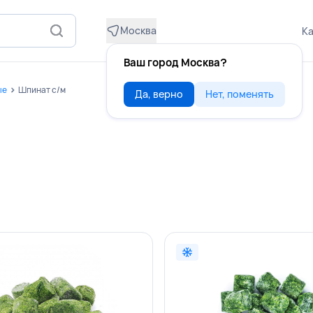
Москва
Ка
Ваш город Москва?
ые
Шпинат с/м
Да, верно
Нет, поменять