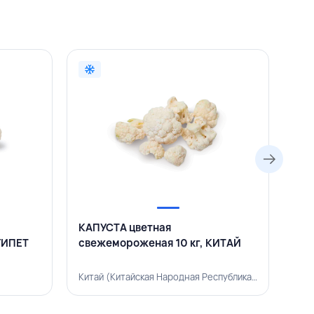
КАПУСТА цветная
ГО
ГИПЕТ
свежемороженая 10 кг, КИТАЙ
све
Китай (Китайская Народная Республика), 500002110
Рос