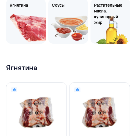
Ягнятина
Соусы
Растительные
масла,
кулинарный
жир
Ягнятина