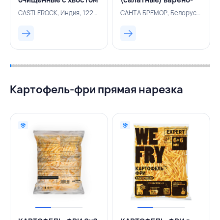
16/20 0,93 кг/1 кг 7%,
мороженые
CASTLEROCK, Индия, 122001342
САНТА БРЕМОР, Белоруссия, 122001241
CASTLEROCK, ИНДИЯ
очищенные Стандарт
200/300 1 кг 7%,
САНТА БРЕМОР,
БЕЛАРУСЬ
Картофель-фри прямая нарезка