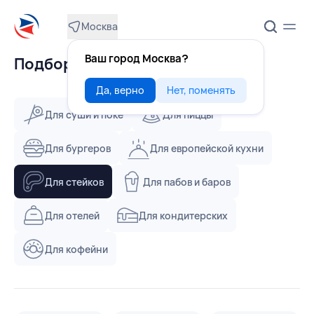
Москва
Ваш город Москва?
Подборки
Да, верно
Нет, поменять
Для суши и поке
Для пиццы
Для бургеров
Для европейской кухни
Для стейков
Для пабов и баров
Для отелей
Для кондитерских
Для кофейни