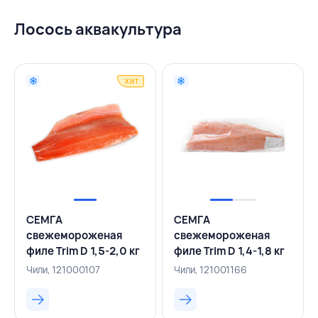
Лосось аквакультура
ХИТ
СЕМГА
СЕМГА
свежемороженая
свежемороженая
филе Trim D 1,5-2,0 кг
филе Trim D 1,4-1,8 кг
вакуумная упаковка,
вакуумная упаковка,
Чили, 121000107
Чили, 121001166
СAMANCHACA, ЧИЛИ
CONGELADOS, ЧИЛИ