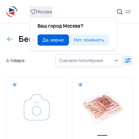
Москва
Ваш город Москва?
Бекон в/к
Да, верно
Нет, поменять
4 товара
Сначала популярные