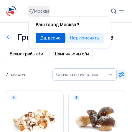
Москва
Ваш город Москва?
Грибы свежемороженые
Да, верно
Нет, поменять
Белые грибы с/м
Шампиньоны с/м
7 товаров
Сначала популярные