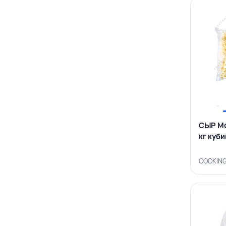
СЫР Мо
кг куб
COOKING