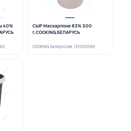
цы 40%
СЫР Маскарпоне 83% 500
ЛАРУСЬ
г,COOKING,БЕЛАРУСЬ
562
COOKING, Белоруссия, 131000596