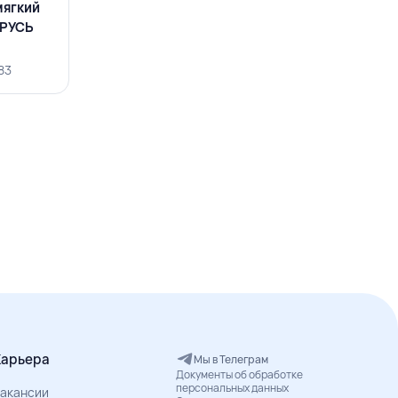
мягкий
АРУСЬ
83
Карьера
Мы в Телеграм
Документы об обработке
персональных данных
акансии