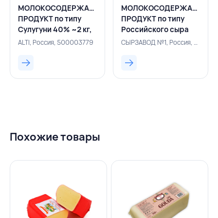
МОЛОКОСОДЕРЖАЩИЙ
МОЛОКОСОДЕРЖАЩИЙ
ПРОДУКТ по типу
ПРОДУКТ по типу
Сулугуни 40% ~2 кг,
Российского сыра
ALTI, РОССИЯ
50% ~4 кг,
ALTI, Россия, 500003779
СЫРЗАВОД №1, Россия, 500005169
СЫРЗАВОД №1,
РОССИЯ
Похожие товары