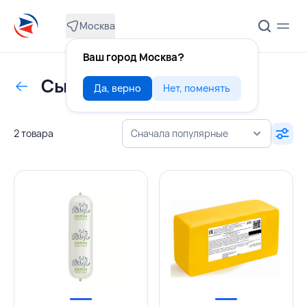
Москва
Ваш город Москва?
Сыр с ЗМЖ прочий
Да, верно
Нет, поменять
2 товара
Сначала популярные