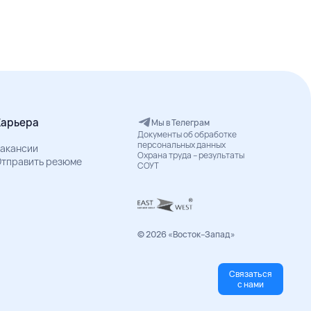
Карьера
Мы в Телеграм
Документы об обработке
персональных данных
акансии
Охрана труда – результаты
тправить резюме
СОУТ
© 2026 «Восток–Запад»
Связаться
с нами