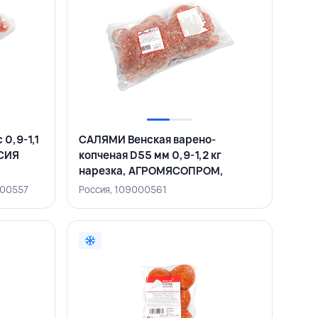
0,9-1,1
САЛЯМИ Венская варено-
СИЯ
копченая D55 мм 0,9-1,2 кг
нарезка, АГРОМЯСОПРОМ,
РОССИЯ
000557
Россия, 109000561