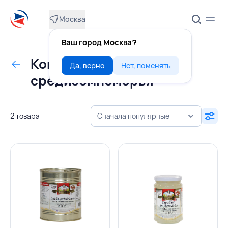
Москва
Ваш город Москва?
Консервация
Да, верно
Нет, поменять
средиземноморья
2 товара
Сначала популярные