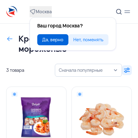
Москва
Ваш город Москва?
Креветки варено-
Да, верно
Нет, поменять
мороженые
3 товара
Сначала популярные