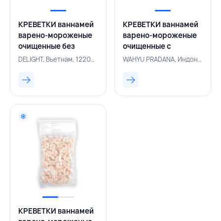
КРЕВЕТКИ ваннамей
КРЕВЕТКИ ваннамей
варено-мороженые
варено-мороженые
очищенные без
очищенные c
головы с хвостом
хвостом 41/50 0,93
DELIGHT, Вьетнам, 122001361
WAHYU PRADANA, Индонезия, 500003526
31/40 0,85 кг 7%,
кг/1 кг 7%, WAHYU
DELIGHT, ВЬЕТНАМ
PRADANA,
ИНДОНЕЗИЯ
КРЕВЕТКИ ваннамей