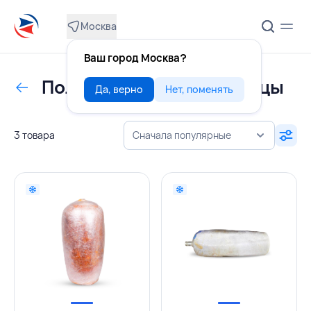
Москва
Ваш город Москва?
Полуфабрикаты из курицы
Да, верно
Нет, поменять
3 товара
Сначала популярные