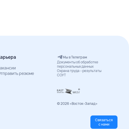
Карьера
Мы в Телеграм
Документы об обработке
персональных данных
акансии
Охрана труда – результаты
тправить резюме
СОУТ
© 2026 «Восток–Запад»
Связаться
с нами