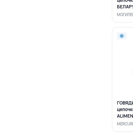
цепочк
БЕЛАР
ГОВЯДИ
цепочк
ALIME