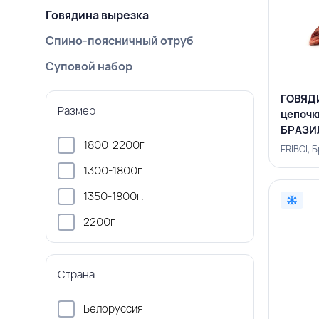
Говядина вырезка
Спино-поясничный отруб
Суповой набор
ГОВЯДИ
Размер
цепочки
БРАЗИ
1800-2200г
FRIBOI, 
1300-1800г
1350-1800г.
2200г
Страна
Белоруссия